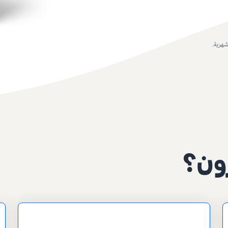
شهرية.
زون؟