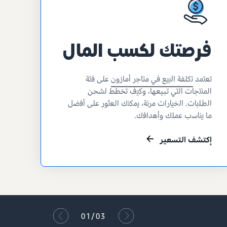
فرصتك لكسب المال
ﺗﻌﺗﻣﺩ
ﺗﻛﻠﻔﺔ ﺍﻟﺑﻳﻊ ﻓﻲ ﻣﺗﺎﺟﺭ ﺃﻣﺎﺯﻭﻥ
ﻋﻠﻰ ﻓﺋﺔ
ﺍﻟﻣﻧﺗﺟﺎﺕ ﺍﻟﺗﻲ تبيعها، ﻭﻛﻳﻑ تخطط ﻟشحن
ﺍﻟﻁﻠﺑﺎﺕ. ﺍﻟﺧﻳﺎﺭﺍﺕ ﻣﺭﻧﺔ، ﻳﻣﻛﻧﻙ ﺍﻟﻌﺛﻭﺭ ﻋﻠﻰ ﺃﻓﺿﻝ
ﻣﺎ ﻳﻧﺎﺳﺏ ﻋﻣﻠﻙ ﻭﺃﻫﺩﺍﻓﻙ.
إكتشف التسعير
02/03