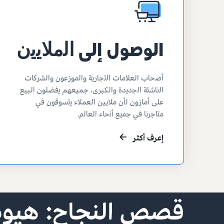
الوصول إلى ﺍﻟﻣﻼﻳﻳﻥ
ﺃﺻﺣﺎﺏ ﺍﻟﻌﻼﻣﺎﺕ ﺍﻟﺗﺟﺎﺭﻳﺔ ﻭﺍﻟموزعون وﺍﻟﺷﺭﻛﺎﺕ
ﺍﻟﻧﺎﺷﺋﺔ ﺍﻟﺟﺩﻳﺩﺓ ﻭالكبرى، جميعهم ﻳفضلون البيع
ﻋﻠﻰ ﺃﻣﺎﺯﻭﻥ ﻟأن ملايين العملاء ﻳﺗﺳﻭﻗﻭﻥ ﻓﻲ
ﻣﺗﺎﺟﺭﻧﺎ ﻓﻲ ﺟﻣﻳﻊ ﺃﻧﺣﺎء ﺍﻟﻌﺎﻟﻡ.
إعرف أكثر
قصص النجاح: القرم