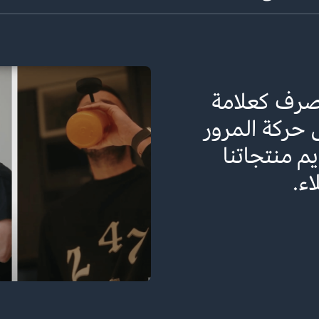
منحتنا أمازون الفرصة للوصول 
نكن نتخيل أننا نستطيع الوصول
واليوم لدينا فهم أفضل لما يري
يقدرونه.
Mohamed Essa Al Ghurair
CEO