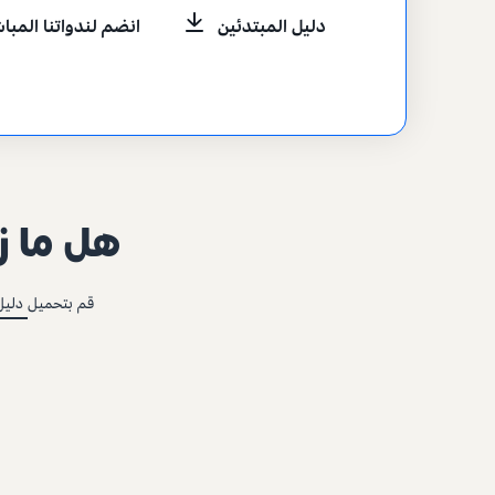
انضم لندواتنا المبا
دليل المبتدئين
هل ما ز
قم بتحميل
دليل