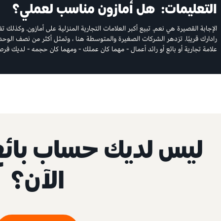
التعليمات:
هل أمازون مناسب لعملي؟
الإجابة القصيرة هي نعم. تبيع أكبر العلامات التجارية المنزلية على أمازون. وكذلك 
رادارك قريبًا. تزدهر الشركات الصغيرة والمتوسطة هنا ، وتمثل أكثر من نصف الوحد
علامة تجارية أو بائع أو رائد أعمال - مهما كان عملك - ومهما كان حجمه - لديك فرصة
ليس لديك حساب بائع
الآن؟