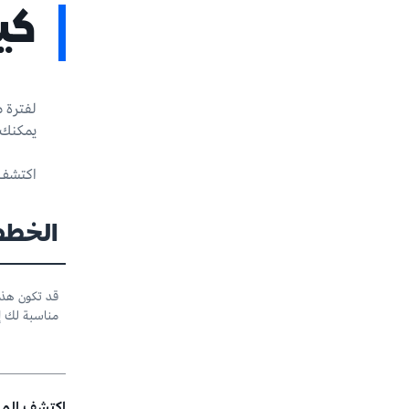
كي
لفترة م
يمكنك 
اكتشف ا
الخطط
قد تكون هذه
مناسبة لك إذا
اكتشف المز