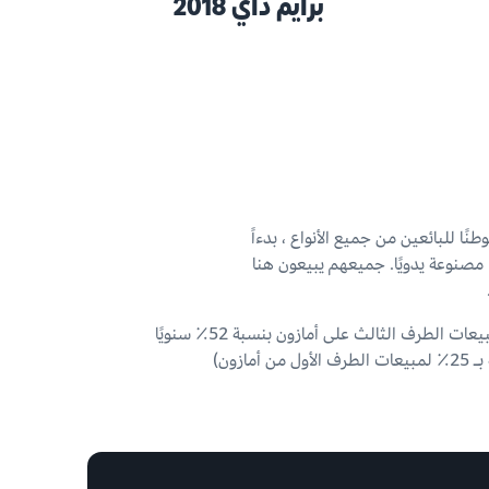
برايم داي 2018
نًا للبائعين من جميع الأنواع ، بدءاً
ن يصنعون سلعًا مصنوعة يدويًا. جميعهم يبيعون هنا
تنمو مبيعات الطرف الثالث على أمازون بنسبة 52٪ سنويًا
ول من أمازون)