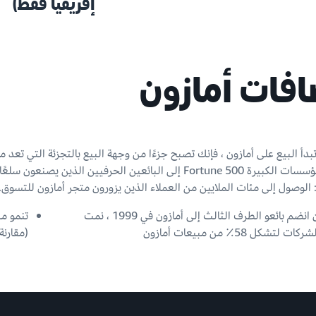
إفريقيا فقط)
افات أمازون
بدأ البيع على أمازون ، فإنك تصبح جزءًا من وجهة البيع بالتجزئة التي تعد موط
من المؤسسات الكبيرة Fortune 500 إلى البائعين الحرفيين الذي
لوصول إلى مئات الملايين من العملاء الذين يزورون متجر أمازون للتسوق.
منذ أن انضم بائعو الطرف الثالث إلى أمازون في 1999 ، نمت
 لتشكل 58٪ من مبيعات أمازون
(مقارنة بـ 25٪ لمبيعات الطرف الأ