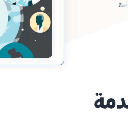
بيع
دمة