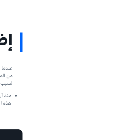
إض
عندما ت
لسبب: ا
هذه الشركات