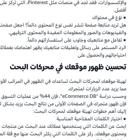
والإكسسوارات، فقد تجد في م
أفضل.
● نوّع في محتواك
هل تريد متابعة صفحة تنشر نفس نوع المحتوى دائماً؟ اجعل صفحتك
والفيديوهات والصور والمعلومات المفيدة والمحتوى الترفيهي.
● تفاعل مع متابعيك وجاوب على استفساراتهم دائماً.
الرد المستمر على رسائل وتعليقات متابعيك يظهر اهتمامك بعملائك
احتياجاتهم والحصول على
تحسين ظهور موقعك في محركات البحث
تهيئة موقعك لمحركات البحث تساعدك في الظهور في المراتب الأو
مما يزيد عدد الزيارات لمتجرك.
وحسب دراسة "eCommerce DB"، فإن 44%
فإن ظهور متجرك في الصفحات الأولى من نتائج البحث يزيد بشكل ك
إليك أهم خطوات تهيئة موقعك لمحركات البحث:
● اختيار الكلمات المفتاحية المناسبة
ابحث عن الكلمات التي يستخدمها عملائك عند البحث عن منتجات 
ومحتوى موقعك. ركز على الكلمات التي يكثر البحث عنها مع قلة المن