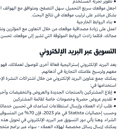
● تطوير تجربة المستخدم
اجعل موقعك سريع التحميل، سهل التصفح، ومتوافق مع الهواتف الم
بشكل مباشر على ترتيب موقعك في نتائج البحث.
● بناء الروابط الخارجية
اعمل على زيادة مصداقية موقعك من خلال التعاون مع المؤثرين ون
مجالك. فكلما زادت الروابط الموثوقة التي تشير إلى موقعك، تحسن ت
التسويق عبر البريد الإلكتروني
يعد البريد الإلكتروني إستراتيجية فعالة أخرى للوصول لعملائك، ف
معهم وترسيخ علامتك التجارية في أذهانهم.
يمكنك جمع عناوين البريد الإلكتروني من خلال اشتراكات النشرة الإخبا
استخدامها في:
● إبلاغ المشتركين بالمنتجات الجديدة والعروض والتخفيضات وأخبا
● تقديم عروض حصرية وخصومات خاصة لقائمة المشتركين
● طلب آراء العملاء وإرسال استطلاعات تساعدك في تحسين خدماتك و
وحسب إحصائيات Statista في ع
الشراء. وهنا يأتي دور التسويق عبر البريد الإلكتروني في تحويل هذه
يمكنك إرسال رسائل مخصصة لهؤلاء العملاء - سواء عبر برامج متخصص