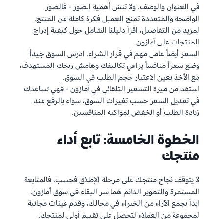
في العنوان والوصف. ولا تنسَ أهمية الصور - فالصور
الواضحة والمتعددة تمنح العميل فكرة كاملة عن المنتج.
لمزيد من التفاصيل، اقرأ دليلنا الشامل حول كيفية إدراج
المنتجات على أمازون.
السعر أيضاً عامل مهم في قرار الشراء. ادرس السوق جيداً
وضع سعراً منافساً يراعي تكاليفك وهامش ربحك المستهدف،
مع الأخذ بعين الاعتبار حجم الطلب في السوق.
استفد من ميزة التسعير التلقائي في أمازون - فهي تساعدك
في تعديل السعر حسب تغيرات السوق، سواء بالرفع عند
زيادة الطلب أو الخفض لمواكبة المنافسين.
الخطوة الخامسة: تابع أداء
منتجك
لا يتوقف نجاح منتجك على مرحلة الإطلاق فحسب. فالمتابعة
المستمرة والتطوير الدائم هما سر البقاء في سوق أمازون.
ابدأ بجمع الآراء من الخبراء في مجالك، وقدم عينات مجانية
لمجموعة من العملاء لتحصل على تقييم أولي لمنتجك.