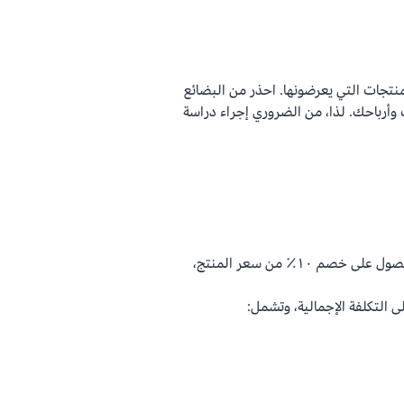
نتجات التي يعرضونها. احذر من البضائع
ك وأرباحك. لذا، من الضروري إجراء دراسة
في عالم تجارة الجملة، كل شيء قابل للتفاوض. إذا استطعت الحصول على خصم ١٠٪ من سعر المنتج،
 التكلفة الإجمالية، وتشمل: