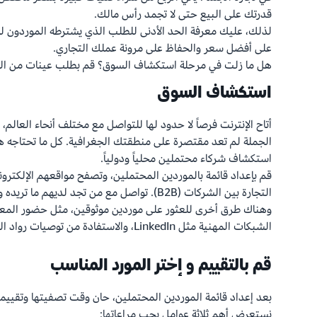
قدرتك على البيع حتى لا تجمد رأس مالك.
لذلك، عليك معرفة الحد الأدنى للطلب الذي يشترطه الموردون للم
على أفضل سعر والحفاظ على مرونة عملك التجاري.
هل ما زلت في مرحلة استكشاف السوق؟ قم بطلب عينات من المن
استكشاف السوق
أتاح الإنترنت فرصاً لا حدود لها للتواصل مع مختلف أنحاء العالم،
الجملة لم تعد مقتصرة على منطقتك الجغرافية. كل ما تحتاجه
استكشاف شركاء محتملين محلياً ودولياً.
قم بإعداد قائمة بالموردين المحتملين، وتصفح مواقعهم الإلكترونية
التجارة بين الشركات (B2B). تواصل مع من تجد لديهم ما تريده واشرح لهم ما تبحث عنه بوضوح.
وهناك طرق أخرى للعثور على موردين موثوقين، مثل حضور المعا
الشبكات المهنية مثل LinkedIn، والاستفادة من توصيات رواد المجال.
قم بالتقييم و إختر المورد المناسب
بعد إعداد قائمة الموردين المحتملين، حان وقت تصفيتها وتقييمه
نستعرض أهم ثلاثة عوامل يجب مراعاتها: