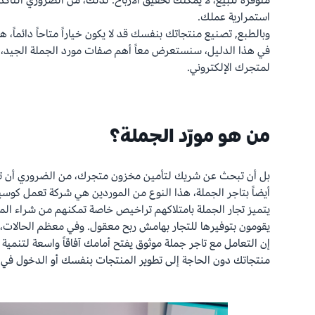
متوفرة للبيع، لا يمكنك تحقيق الأرباح. لذلك، من الضروري التأك
استمرارية عملك.
وبالطبع, تصنيع منتجاتك بنفسك قد لا يكون خياراً متاحاً دائماً، 
في هذا الدليل، سنستعرض معاً أهم صفات مورد الجملة الجيد، 
لمتجرك الإلكتروني.
من هو مورّد الجملة؟
بل أن تبحث عن شريك لتأمين مخزون متجرك، من الضروري أن تفهم
أيضاً بتاجر الجملة، هذا النوع من الموردين هي شركة تعمل كوسي
يتميز تجار الجملة بامتلاكهم تراخيص خاصة تمكنهم من شراء ال
يقومون بتوفيرها للتجار بهامش ربح معقول. وفي معظم الحالات، ل
إن التعامل مع تاجر جملة موثوق يفتح أمامك آفاقاً واسعة لتنمية 
منتجاتك دون الحاجة إلى تطوير المنتجات بنفسك أو الدخول في مت