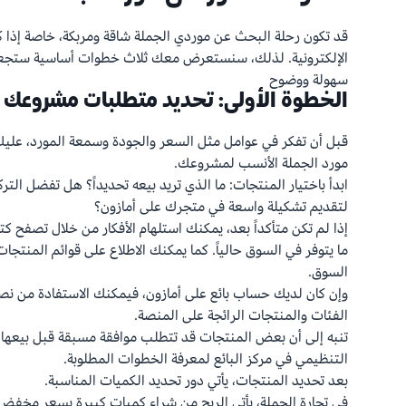
قد تكون رحلة البحث عن موردي الجملة شاقة ومربكة، خاصة إذا ك
الإلكترونية. لذلك، سنستعرض معك ثلاث خطوات أساسية ستجعل 
سهولة ووضوح
الخطوة الأولى: تحديد متطلبات مشروعك ا
قبل أن تفكر في عوامل مثل السعر والجودة وسمعة المورد، عليك 
مورد الجملة الأنسب لمشروعك.
ابدأ باختيار المنتجات: ما الذي تريد بيعه تحديداً؟ هل تفضل الت
لتقديم تشكيلة واسعة في متجرك على أمازون؟
إذا لم تكن متأكداً بعد، يمكنك استلهام الأفكار من خلال تصفح ك
ما يتوفر في السوق حالياً. كما يمكنك الاطلاع على قوائم المنتجات
السوق.
وإن كان لديك حساب بائع على أمازون، فيمكنك الاستفادة من نص
الفئات والمنتجات الرائجة على المنصة.
تنبه إلى أن بعض المنتجات قد تتطلب موافقة مسبقة قبل بيعها ع
التنظيمي في مركز البائع لمعرفة الخطوات المطلوبة.
بعد تحديد المنتجات، يأتي دور تحديد الكميات المناسبة.
في تجارة الجملة، يأتي الربح من شراء كميات كبيرة بسعر مخفض