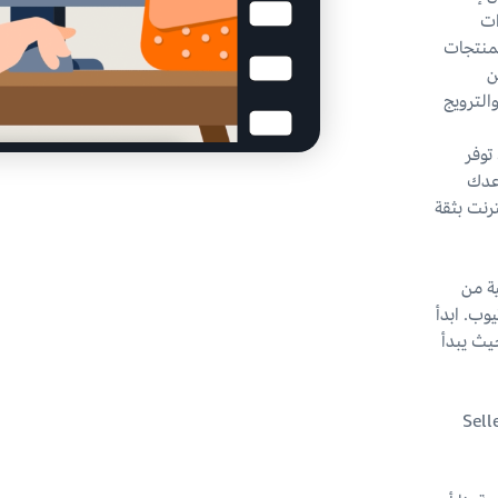
ات
لمنتجات
ن
ان والترويج
توفر
اعدك
ترنت بثقة
ية من
ى يوتيوب. ابدأ
حيث يبدأ
ب أو Seller Central