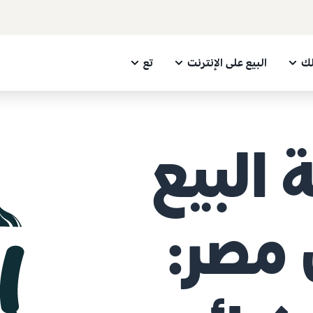
لك
البيع على الإنترنت
تع
 البيع
 مصر: