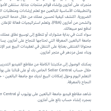
متجرك على أمازون وإنشاء قوائم منتجات جذابة. ستتقن الأدو
والتطبيقات الأساسية للبائعين مع تعلم إرشادات ومتطلبات ا
الضرورية. اكتشف كيفية تحسين عملك من خلال خدمة التخزي
والشحن من أمازون (FBA)، وتعلم استراتيجيات فعالة للإعل
لدفع نمو مبيعاتك.
سواء كنت في بداية مشوارك أو تتطلع إلى توسيع نطاق عملك، 
جامعة البائعين المعرفة التي تحتاجها للنجاح على أمازون. يس
محتوانا المُنتقى بعناية على التنقل في تعقيدات البيع عبر الإن
وبناء عمل مزدهر في متجر أمازون.
يمكنك الوصول إلى مكتبتنا الكاملة من مقاطع الفيديو التدريب
خلال حساب Seller Central الخاص بك أو على قناتنا عل
التعلم اليوم وحوّل إمكانات البيع لديك مع جامعة البائعين - 
النجاح بالمعرفة.
شاهد مقاطع فيديو جامعة البائعين على يوتيو
بمجرد إنشاء حساب بائع على أمازون.