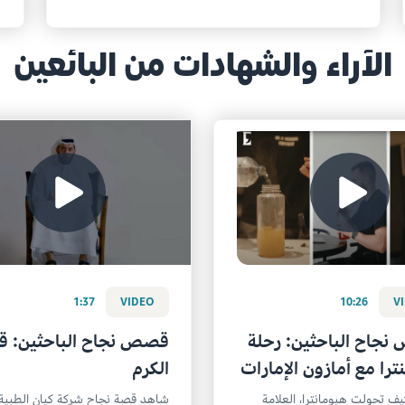
الآراء والشهادات من البائعين
1:37
VIDEO
10:26
V
جاح الباحثين: رحلة
قصص نجاح الباحثين: ق
ترا مع أمازون الإمارات
الكرم
ف تحولت هيومانترا، العلامة
شاهد قصة نجاح شركة كيان الطبية