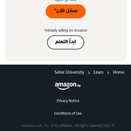
سجّل الآن*
Already selling on Amazon?
ابدأ التعلم
Seller University
Learn
Home
Privacy Notice
Conditions of Use
© 2021 Amazon.com, Inc. or its affiliates. All rights reserved